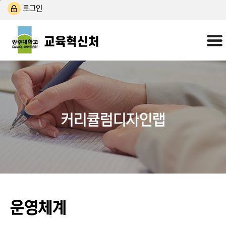
본문 바로가기
주 메뉴 바로가기
로그인
커리큘럼디자인랩
운영체계